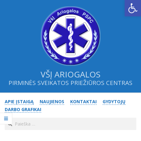
Open
Skip
to
content
VŠĮ ARIOGALOS
PIRMINĖS SVEIKATOS PRIEŽIŪROS CENTRAS
Primary
APIE ĮSTAIGĄ
NAUJIENOS
KONTAKTAI
GYDYTOJŲ
Navigation
DARBO GRAFIKAI
Menu
Search