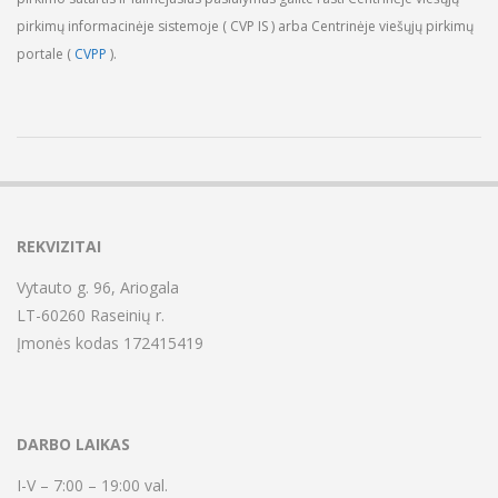
pirkimų informacinėje sistemoje ( CVP IS ) arba Centrinėje viešųjų pirkimų
portale (
CVPP
).
2023-
06-
30
REKVIZITAI
Vytauto g. 96, Ariogala
LT-60260 Raseinių r.
Įmonės kodas 172415419
DARBO LAIKAS
I-V – 7:00 – 19:00 val.