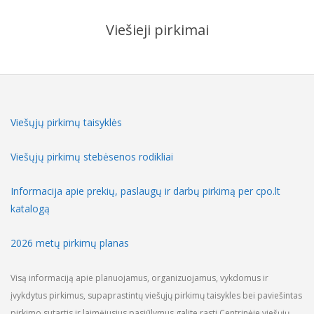
Viešieji pirkimai
Viešųjų pirkimų taisyklės
Vi
ešųjų pirkimų stebėsenos rodikliai
Informacija apie prekių, paslaugų ir darbų pirkimą per cpo.lt
katalogą
2026 metų pirkimų planas
Visą informaciją apie planuojamus, organizuojamus, vykdomus ir
įvykdytus pirkimus, supaprastintų viešųjų pirkimų taisykles bei paviešintas
pirkimo sutartis ir laimėjusius pasiūlymus galite rasti Centrinėje viešųjų